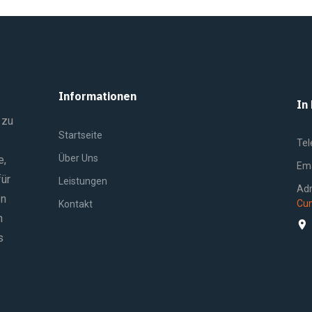
Informationen
In
 zu
Startseite
Tel
Über Uns
e,
Ema
für
Leistungen
Ad
en
Cum
Kontakt
n
s