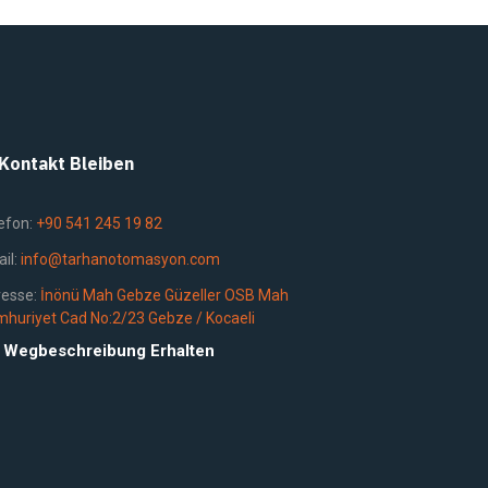
 Kontakt Bleiben
efon:
+90 541 245 19 82
il:
info@tarhanotomasyon.com
resse:
İnönü Mah Gebze Güzeller OSB Mah
huriyet Cad No:2/23 Gebze / Kocaeli
Wegbeschreibung Erhalten