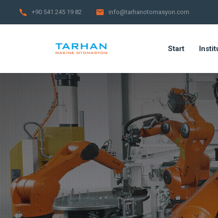
+90 541 245 19 82
info@tarhanotomasyon.com
Start
Instit